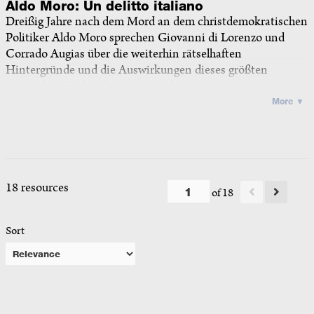
Aldo Moro: Un delitto italiano
Dreißig Jahre nach dem Mord an dem christdemokratischen
Politiker Aldo Moro sprechen Giovanni di Lorenzo und
Corrado Augias über die weiterhin rätselhaften
Hintergründe und die Auswirkungen dieses größten
politischen Verbrechens der Nachkriegszeit auf die
politische Kultur Italiens. Teil 1 Szenische Lesung aus ‘Aldo
More ▼
Moro. Un delitto italiano’ von Conrado Augias. Es
lesen Frank Arnold und Christian Steyer Teil 2
Il Caso Aldo Moro – Ein politischer Mord
Podiumsdiskussion mit Giovanni di Lorenzo (Die Zeit)
und Corrado Augias (La Repubblica). Moderation: Angelo
18 resources
of 18
Bolaffi
2008
Sort