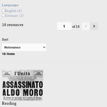
Language
English
(6)
German
(3)
18 resources
of 18
Sort
18 items
Reading