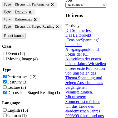
Sort
Type
Discussion, Performance
Type
Festivity
16 items
Type
Performance
Festivity
Type
Discussion, Staged Reading
ICI Sommerfest
Das Leitprojekt
Reset facets
‘Tension/Spannung’
bildet den
Class
Ausgangspunkt und
Event
(12)
Fokus der ICI
Aktivitäten der ersten
Moving Image
(4)
beiden Jahre. Wir stellen
unsere erste Publikation
Type
vor, umspielen das
Performance
(12)
Thema Spannung und
Festivity
(3)
zeigen Ausschnitte aus
vergangenen
Lecture
(3)
Veranstaltungen.
Discussion, Staged Reading
(1)
Mit unserem
Sommerfest möchten
Language
wir das Ende des
English
(15)
akademischen Jahres
German
(1)
2008/09 feiern und uns