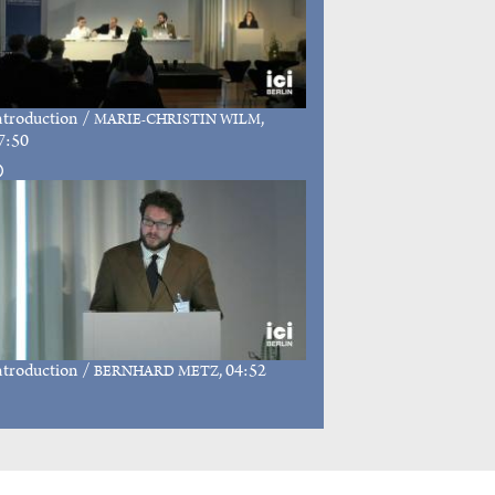
ntroduction
/
,
MARIE-CHRISTIN WILM
7:50
ntroduction
/
, 04:52
BERNHARD METZ