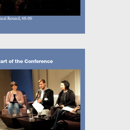
inal Round
, 48:06
art of the Conference