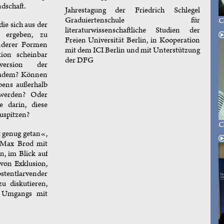
dschaft.
Jahrestagung der Friedrich Schlegel
Graduiertenschule für
C
die sich aus der
literaturwissenschaftliche Studien der
ergeben, zu
Freien Universität Berlin, in Kooperation
nderer Formen
mit dem ICI Berlin und mit Unterstützung
ion scheinbar
der DFG
version der
emdem? Können
bens außerhalb
 werden? Oder
e darin, diese
uspitzen?
C
st genug getan«,
n Max Brod mit
n, im Blick auf
 von Exklusion,
stentlarvender
u diskutieren,
s Umgangs mit