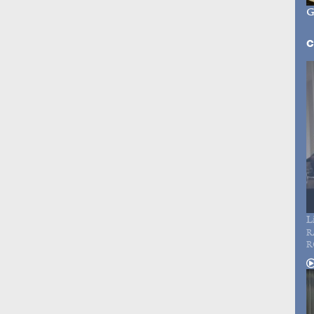
G
C
L
R
R