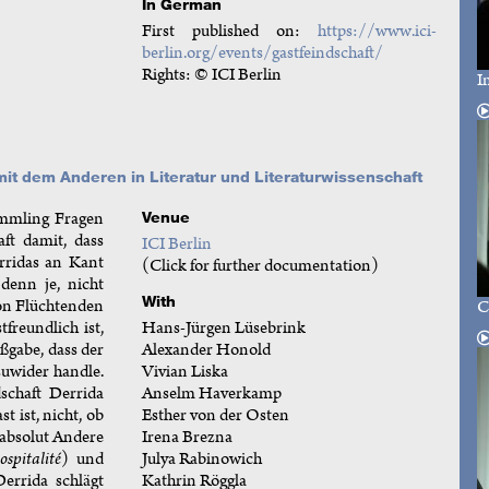
In German
First published on:
https://www.ici-
berlin.org/events/gastfeindschaft/
Rights: © ICI Berlin
I
it dem Anderen in Literatur und Literaturwissenschaft
ömmling Fragen
Venue
ft damit, dass
ICI Berlin
rridas an Kant
(Click for further documentation)
denn je, nicht
With
von Flüchtenden
C
Hans-Jürgen Lüsebrink
freundlich ist,
Alexander Honold
ßgabe, dass der
Vivian Liska
zuwider handle.
Anselm Haverkamp
schaft Derrida
Esther von der Osten
t ist, nicht, ob
Irena Brezna
 absolut Andere
Julya Rabinowich
ospitalité
) und
Kathrin Röggla
rrida schlägt