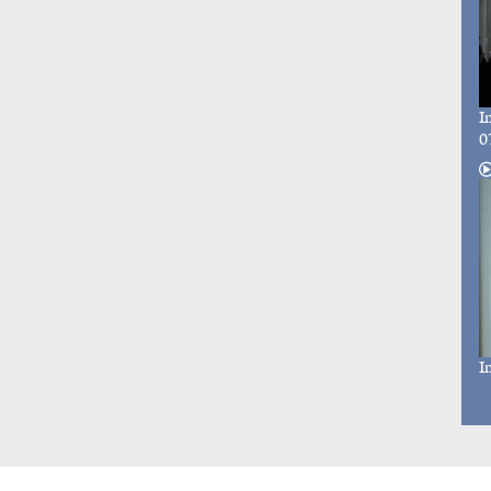
I
0
I