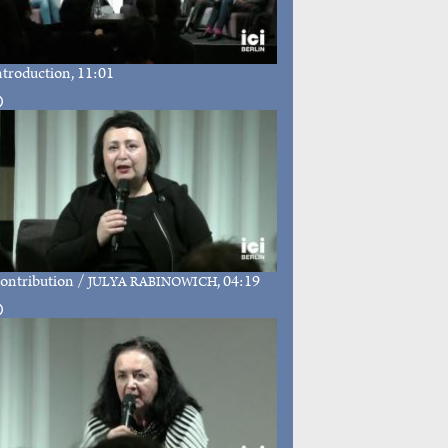
ntroduction
, 11:01
ontribution
/
, 04:19
JULYA RABINOWICH