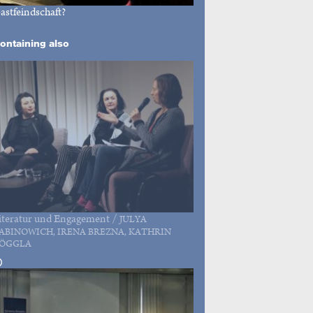
astfeindschaft?
ontaining also
iteratur und Engagement
/
JULYA
ABINOWICH, IRENA BREZNA, KATHRIN
ÖGGLA