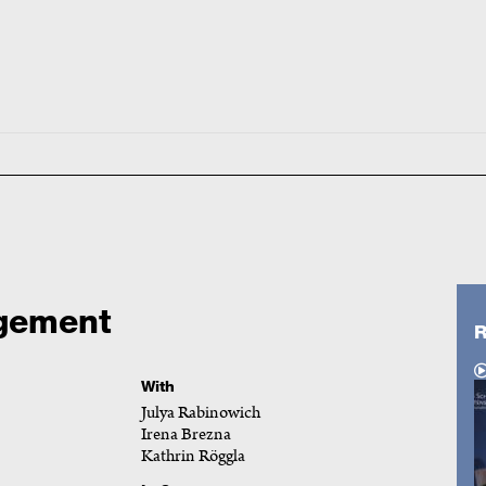
agement
R
With
Julya Rabinowich
Irena Brezna
Kathrin Röggla