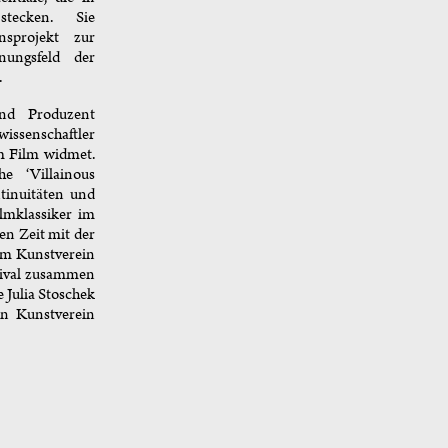
stecken. Sie
sprojekt zur
nungsfeld der
.
nd Produzent
wissenschaftler
m Film widmet.
he ‘Villainous
inuitäten und
lmklassiker im
en Zeit mit der
em Kunstverein
tival zusammen
 Julia Stoschek
en Kunstverein