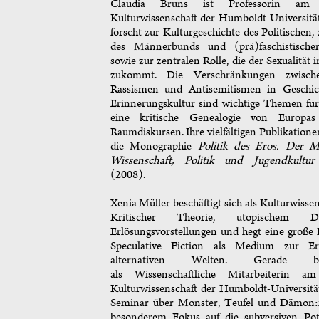
Claudia Bruns ist Professorin am I
Kulturwissenschaft der Humboldt-Universität
forscht zur Kulturgeschichte des Politischen,
des Männerbunds und (prä)faschistisch
sowie zur zentralen Rolle, die der Sexualität
zukommt. Die Verschränkungen zwische
Rassismen und Antisemitismen in Geschic
Erinnerungskultur sind wichtige Themen für 
eine kritische Genealogie von Europa
Raumdiskursen. Ihre vielfältigen Publikatione
die Monographie
Politik des Eros. Der 
Wissenschaft, Politik und Jugendkultu
(2008).
Xenia Müller beschäftigt sich als Kulturwissen
Kritischer Theorie, utopischem
Erlösungsvorstellungen und hegt eine große 
Speculative Fiction als Medium zur E
alternativen Welten. Gerade be
als Wissenschaftliche Mitarbeiterin am
Kulturwissenschaft der Humboldt-Universität
Seminar über Monster, Teufel und Dämon:i
besonderem Fokus auf die subversiven Pote