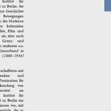
nstitut für
 zu Berlin. Sie
 zur Geschichte
er Bewegungen
 in der Moderne
n kolonialen
hte, Film und
sie, aber auch
s Grenz- und
n umfassen u.a.
Männerbund in
r (1880–1934)
schaftlerin mit
 Denken und
Faszination für
rkundung von
reitet sie
 Institut für
 zu Berlin ein
nnen vor, mit
ntiale, die in