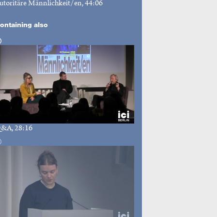
utoritäre Männlichkeit/en
, 44:06
ontaining also
Q&A
, 28:16