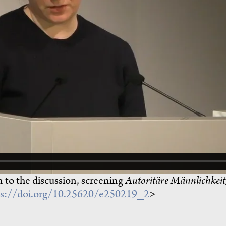
 to the discussion, screening
Autoritäre Männlichkei
ps://doi.org/10.25620/e250219_2
>