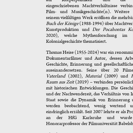
eingeschriebenen Machtverhältnisse verbind
Film- und Musikgeschichte(n). Weitere 
seinem vielfältigen Werk eröffnen die mehrb
Buch der Könige
(1988-1994) über Machtverhä
Kunstproduktion und
Der Pocahontas K
2020), welche Mythenforschung im
Kolonialgeschichte thematisiert.
Thomas Heise (1955-2024) war ein renommie
Dokumentarfilmer und Autor, dessen Arbe
Geschichte, Erinnerung und gesellschaftlich
auseinandersetzen. Seine über 20 Film
Vaterland
(2002),
Material
(2009) und
H
Raum aus Zeit
(2019) – verbinden persönlic
mit historischen Entwicklungen. Die Gesc
und der Nachwendezeit, das Verhältnis von 
Staat sowie die Dynamik von Erinnerung 
werden beobachtend, wenig wertend u
eindringlich erzählt. Seit 2007 lehrte er als Pr
an der HfG Karlsruhe und wurd
Honorarprofessor der Filmuniversität Babelsb