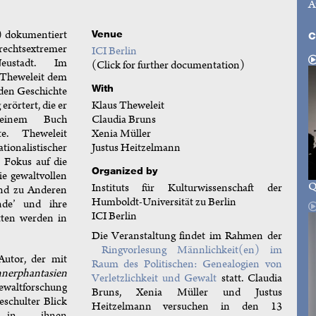
A
) dokumentiert
Venue
C
rechtsextremer
ICI Berlin
eustadt. Im
(Click for further documentation)
 Theweleit dem
With
den Geschichte
Klaus Theweleit
rörtert, die er
Claudia Bruns
seinem Buch
Xenia Müller
e. Theweleit
Justus Heitzelmann
onalistischer
 Fokus auf die
Organized by
e gewaltvollen
Instituts für Kulturwissenschaft der
und zu Anderen
Humboldt-Universität zu Berlin
ände’ und ihre
ICI Berlin
tten werden in
Die Veranstaltung findet im Rahmen der
Ringvorlesung Männlichkeit(en) im
Autor, der mit
Raum des Politischen: Genealogien von
nerphantasien
Verletzlichkeit und Gewalt
statt. Claudia
altforschung
Bruns, Xenia Müller und Justus
eschulter Blick
Heitzelmann versuchen in den 13
 in ihnen