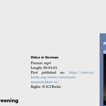
P
Video in German
Format: mp4
Length: 00:04:03
First published on:
https://www.ici-
berlin.org/events/autoritaere-
maennlichkeit-en/
Rights: © ICI Berlin
reening