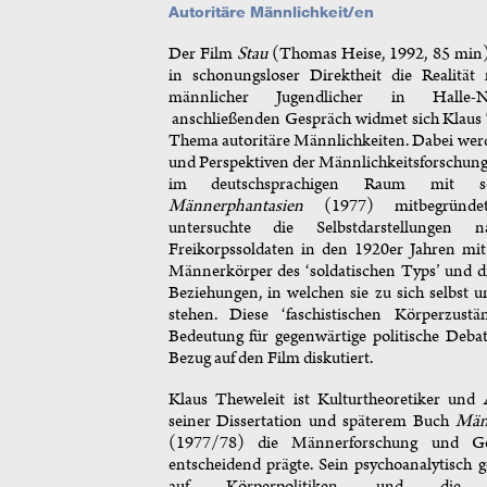
Autoritäre Männlichkeit/en
Der Film
Stau
(Thomas Heise, 1992, 85 min
in schonungsloser Direktheit die Realität 
männlicher Jugendlicher in Halle-N
anschließenden Gespräch widmet sich Klaus
Thema autoritäre Männlichkeiten. Dabei wer
und Perspektiven der Männlichkeitsforschung e
im deutschsprachigen Raum mit 
Männerphantasien
(1977) mitbegründet
untersuchte die Selbstdarstellungen nati
Freikorpssoldaten in den 1920er Jahren mit
Männerkörper des ‘soldatischen Typs’ und di
Beziehungen, in welchen sie zu sich selbst 
stehen. Diese ‘faschistischen Körperzust
Bedeutung für gegenwärtige politische Deba
Bezug auf den Film diskutiert.
Klaus Theweleit ist Kulturtheoretiker und 
seiner Dissertation und späterem Buch
Män
(1977/78) die Männerforschung und Gew
entscheidend prägte. Sein psychoanalytisch g
auf Körperpolitiken und die